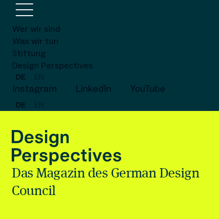
Wer wir sind
Was wir tun
Stiftung
Design Perspectives
DE
EN
Instagram
LinkedIn
YouTube
DE
EN
Das Magazin des German Design
Council