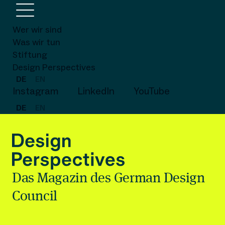
Wer wir sind
Was wir tun
Stiftung
Design Perspectives
DE
EN
Instagram
LinkedIn
YouTube
DE
EN
Das Magazin des German Design
Council