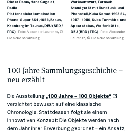
Dieter Rams, Hans Gugelot,
Werksentwurf, Fernseh-
Radio-
Standgerät mit Rundfunk- und
Plattenspielerkombination
Phonoteil, Kuba Komet 1223 SL,
Phono-Super SK4, 1956, Braun,
1957– 1959, Kuba Tonmöbel und
Kronberg im Taunus, DEU (BRD /
Apparatebau, Wolfenbüttel,
FRG)
Foto: Alexander Laurenzo, ©
DEU (BRD / FRG)
Foto: Alexander
Die Neue Sammlung
Laurenzo, © Die Neue Sammlung
100 Jahre Sammlungsgeschichte –
neu erzählt
Die Ausstellung
„100 Jahre – 100 Objekte“
verzichtet bewusst auf eine klassische
Chronologie. Stattdessen folgt sie einem
innovativen Konzept: Die Objekte werden nach
dem Jahr ihrer Erwerbung geordnet – ein Ansatz,