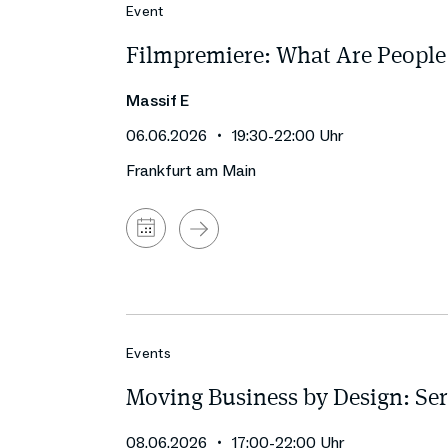
Event
Filmpremiere: What Are People
Massif E
06.06.2026
19:30
-
22:00
Uhr
Frankfurt am Main
Zum
Kalender
hinzufügen
Events
Moving Business by Design: Serv
08.06.2026
17:00
-
22:00
Uhr