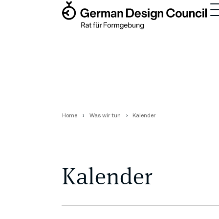
Home
Was wir tun
Kalender
Kalender