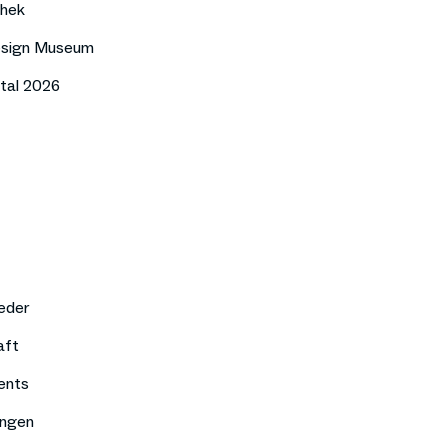
thek
esign Museum
tal 2026
eder
aft
ents
ungen