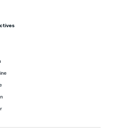
ctives
n
ine
e
en
r