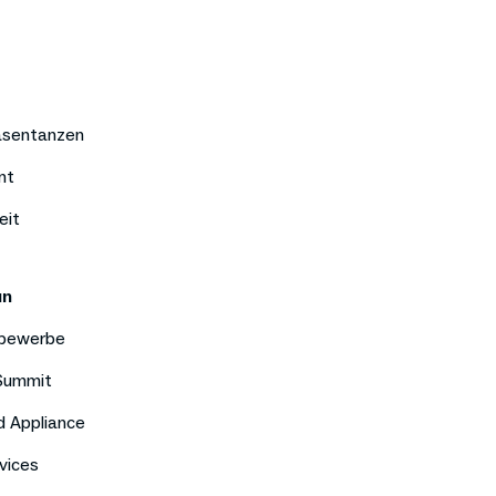
äsentanzen
nt
eit
un
bewerbe
 Summit
d Appliance
vices