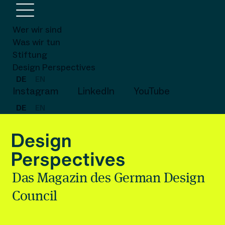
Wer wir sind
Was wir tun
Stiftung
Design Perspectives
DE
EN
Instagram
LinkedIn
YouTube
DE
EN
Das Magazin des German Design
Council