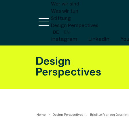
Wer wir sind
Was wir tun
Stiftung
Design Perspectives
DE
EN
Instagram
LinkedIn
Yo
Home
Design Perspectives
Brigitte Franzen überni