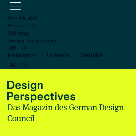
Wer wir sind
Was wir tun
Stiftung
Design Perspectives
DE
EN
Instagram
LinkedIn
YouTube
DE
EN
Das Magazin des German Design
Council