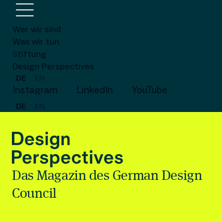
Wer wir sind
Was wir tun
Stiftung
Design Perspectives
DE
EN
Instagram
LinkedIn
YouTube
DE
EN
Das Magazin des German Design
Council