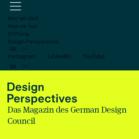
Wer wir sind
Was wir tun
Stiftung
Design Perspectives
DE
EN
Instagram
LinkedIn
YouTube
DE
EN
Das Magazin des German Design
Council