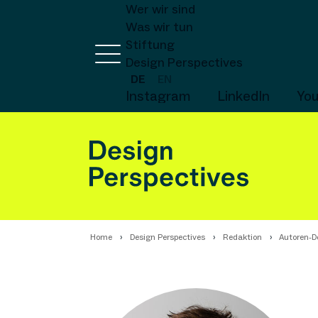
Wer wir sind
Was wir tun
Stiftung
Design Perspectives
DE
EN
Instagram
LinkedIn
Yo
Home
Design Perspectives
Redaktion
Autoren-De