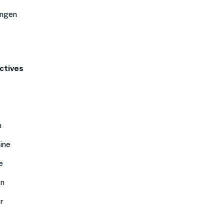
ungen
ctives
n
ine
e
en
r