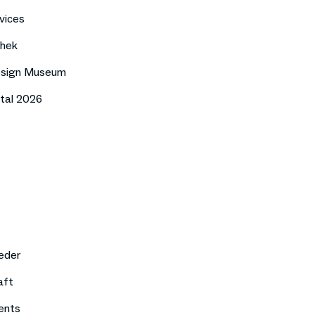
vices
thek
esign Museum
tal 2026
eder
aft
ents