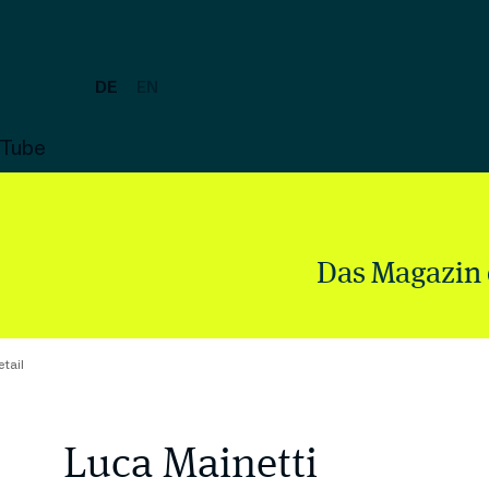
DE
EN
uTube
Das Magazin 
tail
Luca Mainetti