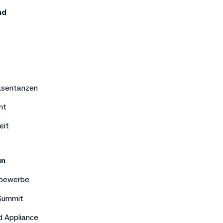
nd
äsentanzen
nt
eit
un
bewerbe
 Summit
d Appliance