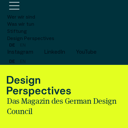
Wer wir sind
Was wir tun
Stiftung
Design Perspectives
DE
EN
Instagram
LinkedIn
YouTube
DE
EN
Das Magazin des German Design
Council