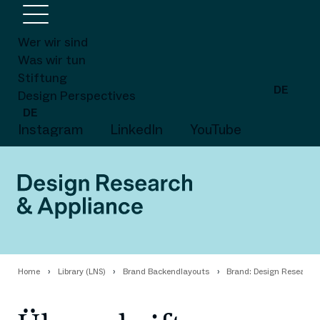
Wer wir sind
Was wir tun
Stiftung
DE
Design Perspectives
DE
Instagram
LinkedIn
YouTube
Home
Library (LNS)
Brand Backendlayouts
Brand: Design Research