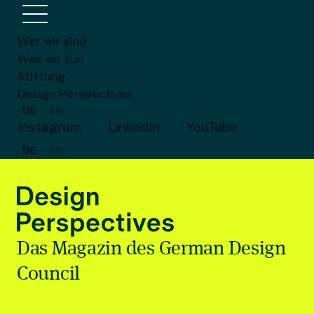
Wer wir sind
Was wir tun
Stiftung
Design Perspectives
DE
EN
Instagram
LinkedIn
YouTube
DE
EN
Das Magazin des German Design
Council