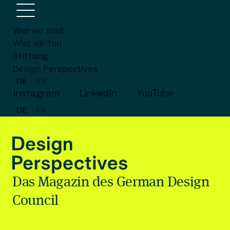
Wer wir sind
Was wir tun
Stiftung
Design Perspectives
DE
EN
Instagram
LinkedIn
YouTube
DE
EN
Das Magazin des German Design
Council