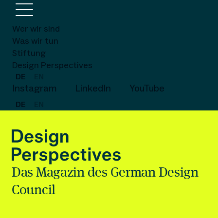
Wer wir sind
Was wir tun
Stiftung
Design Perspectives
DE
EN
Instagram
LinkedIn
YouTube
DE
EN
Das Magazin des German Design
Council