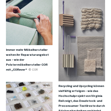
Immer mehr Möbelhersteller
weiten ihr Reparaturangebot
aus – wie der
Polstermöbelhersteller COR
mit „CORever“
© COR
Recycling und Upcycling können
vielfältig erfolgen – wie das
Hochschulprojekt von Virginia
Reil zeigt, das Deadstock- und
Preconsumer-Textilreste durch
Stickereitechniken verbindet