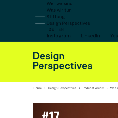
Wer wir sind
Was wir tun
Stiftung
Design Perspectives
DE
EN
Instagram
LinkedIn
Yo
Home
Design Perspectives
Podcast Archiv
Was 