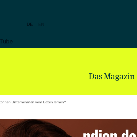
DE
EN
uTube
Das Magazin 
können Unternehmen vom Boxen lernen?