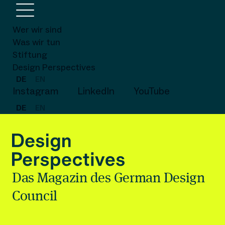
Wer wir sind
Was wir tun
Stiftung
Design Perspectives
DE
EN
Instagram
LinkedIn
YouTube
DE
EN
Das Magazin des German Design
Council