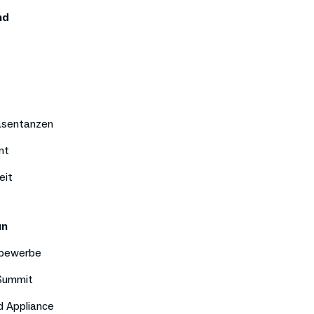
nd
äsentanzen
nt
eit
un
bewerbe
 Summit
d Appliance