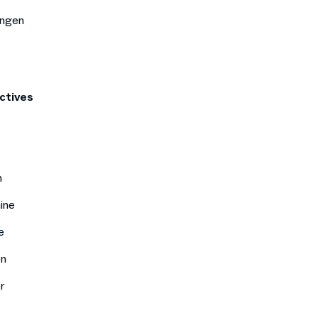
ungen
ctives
n
ine
e
en
r