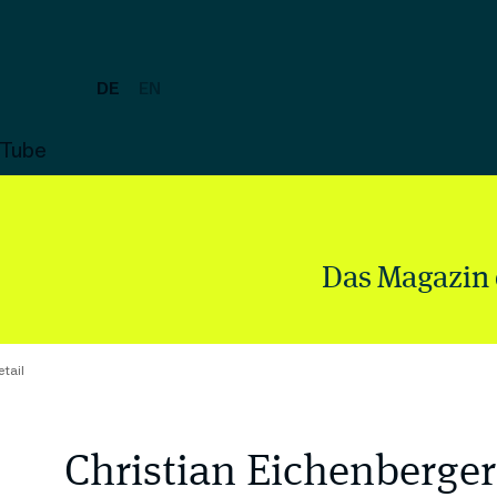
DE
EN
uTube
Das Magazin 
tail
Christian Eichenberger