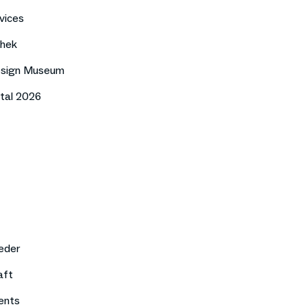
vices
thek
esign Museum
tal 2026
eder
aft
ents