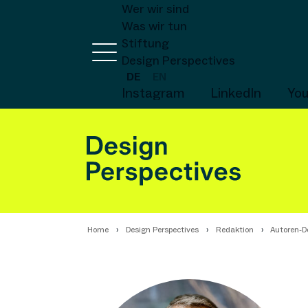
Wer wir sind
Was wir tun
Stiftung
Design Perspectives
DE
EN
Instagram
LinkedIn
Yo
Home
Design Perspectives
Redaktion
Autoren-De