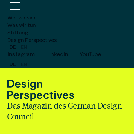
Wer wir sind
Was wir tun
Stiftung
Design Perspectives
DE
EN
Instagram
LinkedIn
YouTube
DE
EN
Das Magazin des German Design
Council