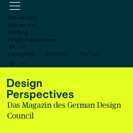
Wer wir sind
Was wir tun
Stiftung
Design Perspectives
DE
EN
Instagram
LinkedIn
YouTube
DE
EN
Das Magazin des German Design
Council