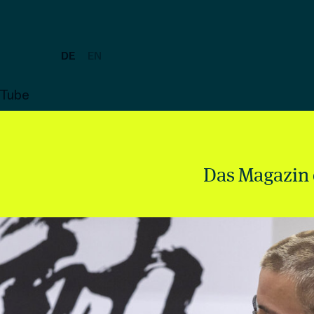
DE
EN
uTube
Das Magazin 