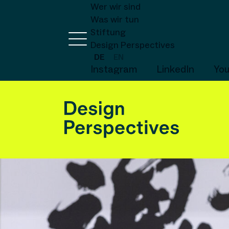
Wer wir sind
Was wir tun
Stiftung
Design Perspectives
DE
EN
Instagram
LinkedIn
Yo