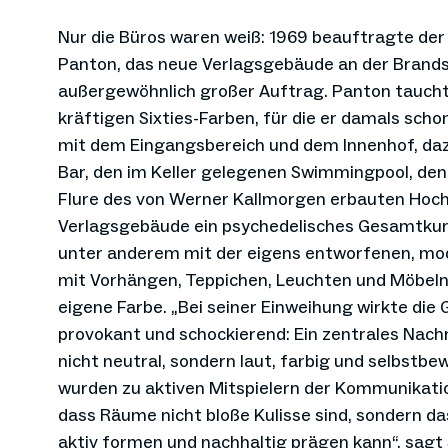
Nur die Büros waren weiß: 1969 beauftragte der
Panton, das neue Verlagsgebäude an der Brandst
außergewöhnlich großer Auftrag. Panton tauchte
kräftigen Sixties-Farben, für die er damals sc
mit dem Eingangsbereich und dem Innenhof, daz
Bar, den im Keller gelegenen Swimmingpool, de
Flure des von Werner Kallmorgen erbauten Hoc
Verlagsgebäude ein psychedelisches Gesamtku
unter anderem mit der eigens entworfenen, mod
mit Vorhängen, Teppichen, Leuchten und Möbeln
eigene Farbe. „Bei seiner Einweihung wirkte die 
provokant und schockierend: Ein zentrales Nachr
nicht neutral, sondern laut, farbig und selbstb
wurden zu aktiven Mitspielern der Kommunikati
dass Räume nicht bloße Kulisse sind, sondern da
aktiv formen und nachhaltig prägen kann“, sagt