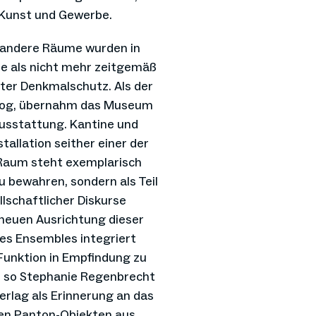
Kunst und Gewerbe.
, andere Räume wurden in
ie als nicht mehr zeitgemäß
nter Denkmalschutz. Als der
mzog, übernahm das Museum
ausstattung. Kantine und
allation seither einer der
Raum steht exemplarisch
u bewahren, sondern als Teil
lschaftlicher Diskurse
 neuen Ausrichtung dieser
des Ensembles integriert
 Funktion in Empfindung zu
, so Stephanie Regenbrecht
erlag als Erinnerung an das
igen Panton-Objekten aus