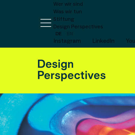
Wer wir sind
Was wir tun
Stiftung
Design Perspectives
DE
EN
Instagram
LinkedIn
Yo