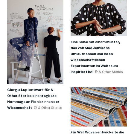
Eine Bluse mit einem Muster,
das von Mae Jemisons
Umlaufbahnen und ihren
wissenschaftlichen
Experimenten im Weltraum
inspiriert ist
© & Other Stories
Giorgia Lupi entwarf für &
Other Stories eine tragbare
Hommage an Pionierinnen der
Wissenschaft
© & Other Stories
Für Well Woven entwickelte die