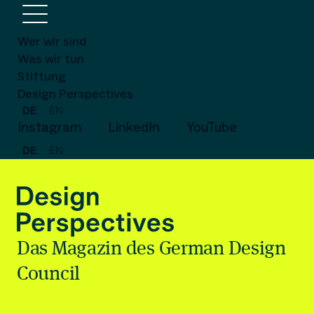
Wer wir sind
Was wir tun
Stiftung
Design Perspectives
DE
EN
Instagram
LinkedIn
YouTube
DE
EN
Das Magazin des German Design
Council