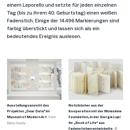
einem Leporello und setzte für jeden einzelnen
Tag (bis zu ihrem 40. Geburtstag) einen weißen
Fadenstich. Einige der 14.496 Markierungen sind
farbig überstickt und lassen sich als ein
bedeutendes Ereignis auslesen.
Ausstellungsansicht des
Notizbücher aus der
Projektes „Dear Data" im
Kooperation mit der Moleskine
Museum of Modern Art
Foto:
Foundation, in der Giorgia Lupi
ihr „Book of Life“ aus
Denis Doorly
Fadenstichen entwickelte
©